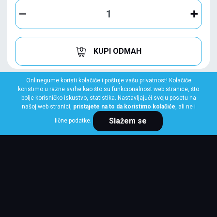
KUPI ODMAH
Onlinegume koristi kolačiće i poštuje vašu privatnost! Kolačiće
koristimo u razne svrhe kao što su funkcionalnost web stranice, što
bolje korisničko iskustvo, statistika. Nastavljajući svoju posetu na
našoj web stranici,
pristajete na to da koristimo kolačiće
, ali ne i
Slažem se
lične podatke.
LINGLONG
275/45 R20 110H GREEN-MAX WINTER