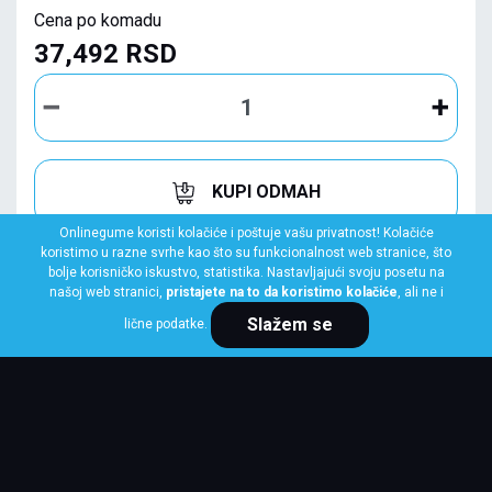
Cena po komadu
37,492 RSD
KUPI ODMAH
Onlinegume koristi kolačiće i poštuje vašu privatnost! Kolačiće
koristimo u razne svrhe kao što su funkcionalnost web stranice, što
bolje korisničko iskustvo, statistika. Nastavljajući svoju posetu na
našoj web stranici,
pristajete na to da koristimo kolačiće
, ali ne i
Slažem se
lične podatke.