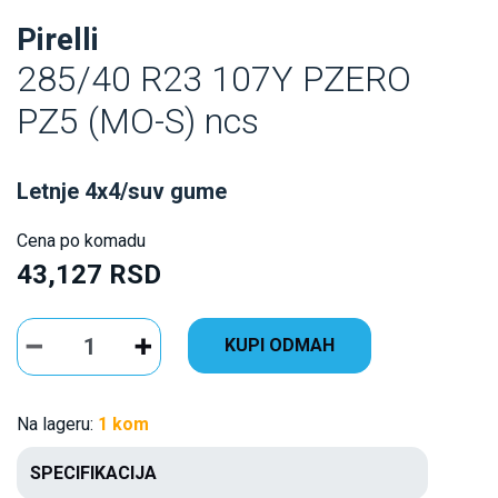
Pirelli
285/40 R23 107Y PZERO
PZ5 (MO-S) ncs
Letnje 4x4/suv gume
Cena po komadu
43,127 RSD
KUPI ODMAH
Na lageru:
1 kom
SPECIFIKACIJA