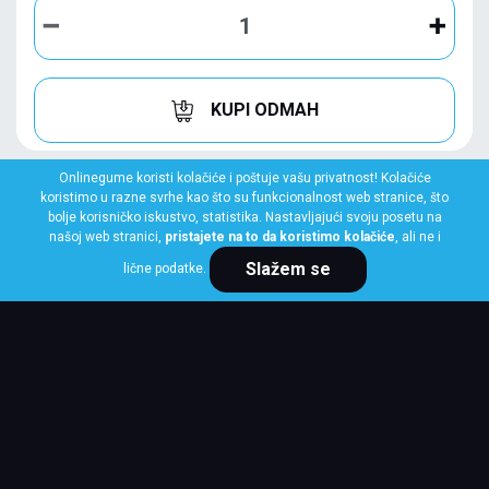
KUPI ODMAH
Onlinegume koristi kolačiće i poštuje vašu privatnost! Kolačiće
koristimo u razne svrhe kao što su funkcionalnost web stranice, što
bolje korisničko iskustvo, statistika. Nastavljajući svoju posetu na
našoj web stranici,
pristajete na to da koristimo kolačiće
, ali ne i
Slažem se
lične podatke.
MICHELIN
285/40 R23 111V XL PILOT ALPIN 5 SUV