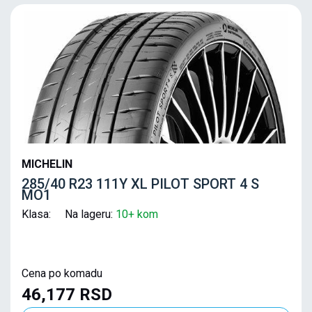
MICHELIN
285/40 R23 111Y XL PILOT SPORT 4 S
MO1
Klasa: Na lageru:
10+ kom
Cena po komadu
46,177 RSD