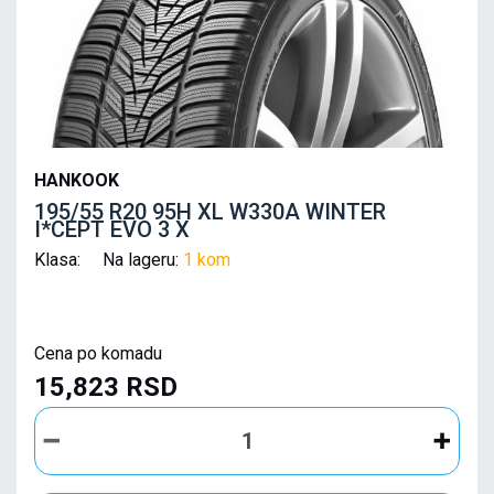
HANKOOK
195/55 R20 95H XL W330A WINTER
I*CEPT EVO 3 X
Klasa: Na lageru:
1 kom
Cena po komadu
15,823 RSD