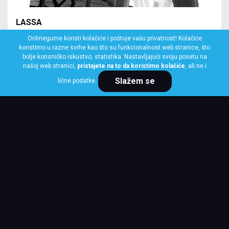
LASSA
195/80 R15 96T COMPETUS A/T 3
Onlinegume koristi kolačiće i poštuje vašu privatnost! Kolačiće
koristimo u razne svrhe kao što su funkcionalnost web stranice, što
Klasa: Na lageru:
10+ kom
bolje korisničko iskustvo, statistika. Nastavljajući svoju posetu na
našoj web stranici,
pristajete na to da koristimo kolačiće
, ali ne i
Slažem se
lične podatke.
Cena po komadu
9,075 RSD
KUPI ODMAH