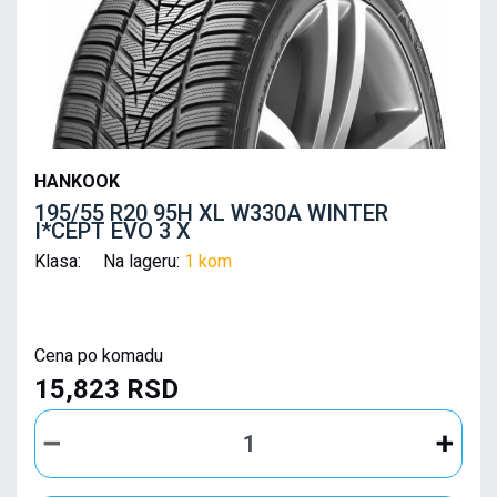
HANKOOK
195/55 R20 95H XL W330A WINTER
I*CEPT EVO 3 X
Klasa: Na lageru:
1 kom
Cena po komadu
15,823 RSD