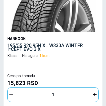
HANKOOK
195/55 R20 95H XL W330A WINTER
I*CEPT EVO 3 X
Klasa: Na lageru:
1 kom
Cena po komadu
15,823 RSD