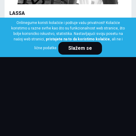
LASSA
195/80 R15 96T COMPETUS A/T 3
Onlinegume koristi kolačiće i poštuje vašu privatnost! Kolačiće
koristimo u razne svrhe kao što su funkcionalnost web stranice, što
Klasa: Na lageru:
10+ kom
bolje korisničko iskustvo, statistika. Nastavljajući svoju posetu na
našoj web stranici,
pristajete na to da koristimo kolačiće
, ali ne i
Slažem se
lične podatke.
Cena po komadu
9,075 RSD
KUPI ODMAH