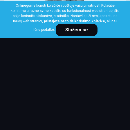
Onlinegume koristi kolačiće i poštuje vašu privatnost! Kolačiće
koristimo u razne svrhe kao što su funkcionalnost web stranice, što
bolje korisničko iskustvo, statistika. Nastavljajući svoju posetu na
našoj web stranici,
pristajete na to da koristimo kolačiće
, ali ne i
Slažem se
lične podatke.
BRIDGESTONE
120/70 R17 58W BATTLAX T32 FRONT
Klasa: Na lageru:
1 kom
Cena po komadu
15,147 RSD