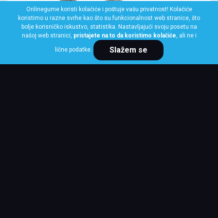
Onlinegume koristi kolačiće i poštuje vašu privatnost! Kolačiće
koristimo u razne svrhe kao što su funkcionalnost web stranice, što
bolje korisničko iskustvo, statistika. Nastavljajući svoju posetu na
našoj web stranici,
pristajete na to da koristimo kolačiće
, ali ne i
Slažem se
lične podatke.
BRIDGESTONE
120/70 R17 BATTLAX RS12F 58W TL
Klasa: Na lageru:
10+ kom
Cena po komadu
20,767 RSD