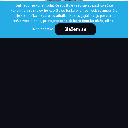
Onlinegume koristi kolačiće i poštuje vašu privatnost! Kolačiće
koristimo u razne svrhe kao što su funkcionalnost web stranice, što
bolje korisničko iskustvo, statistika. Nastavljajući svoju posetu na
našoj web stranici,
pristajete na to da koristimo kolačiće
, ali ne i
Slažem se
lične podatke.
BRIDGESTONE
120/70 R17 58W BATTLAX T32 FRONT
Klasa: Na lageru:
1 kom
Cena po komadu
15,147 RSD