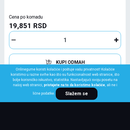
Cena po komadu
19,851 RSD
KUPI ODMAH
Onlinegume koristi kolačiće i poštuje vašu privatnost! Kolačiće
koristimo u razne svrhe kao što su funkcionalnost web stranice, što
bolje korisničko iskustvo, statistika. Nastavljajući svoju posetu na
našoj web stranici,
pristajete na to da koristimo kolačiće
, ali ne i
Slažem se
lične podatke.