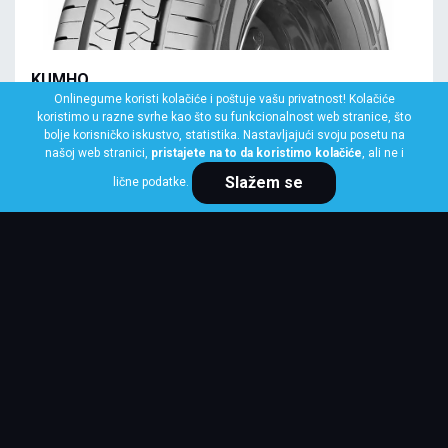
KUMHO
Onlinegume koristi kolačiće i poštuje vašu privatnost! Kolačiće
155 R13C 90/88R KC53
koristimo u razne svrhe kao što su funkcionalnost web stranice, što
Klasa: Na lageru:
8 kom
bolje korisničko iskustvo, statistika. Nastavljajući svoju posetu na
našoj web stranici,
pristajete na to da koristimo kolačiće
, ali ne i
Slažem se
lične podatke.
Cena po komadu
7,173 RSD
KUPI ODMAH