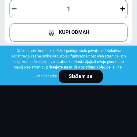
KUPI ODMAH
Onlinegume koristi kolačiće i poštuje vašu privatnost! Kolačiće
koristimo u razne svrhe kao što su funkcionalnost web stranice, što
bolje korisničko iskustvo, statistika. Nastavljajući svoju posetu na
našoj web stranici,
pristajete na to da koristimo kolačiće
, ali ne i
Slažem se
lične podatke.
GOODYEAR
225/65 R16C 112/110R VECTOR