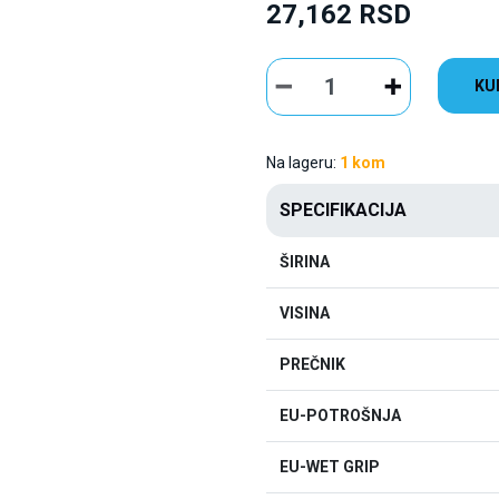
27,162 RSD
KU
Na lageru:
1 kom
SPECIFIKACIJA
ŠIRINA
VISINA
PREČNIK
EU-POTROŠNJA
EU-WET GRIP