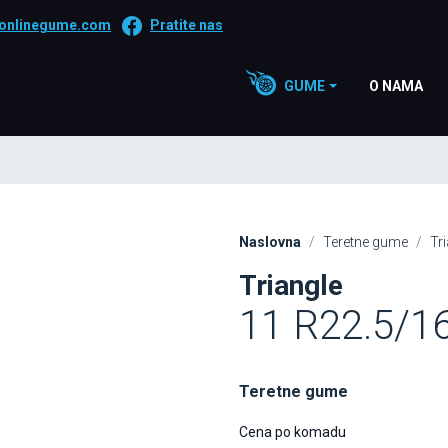
onlinegume.com
Pratite nas
GUME
O NAMA
Naslovna
Teretne gume
Tr
Triangle
11 R22.5/
Teretne gume
Cena po komadu