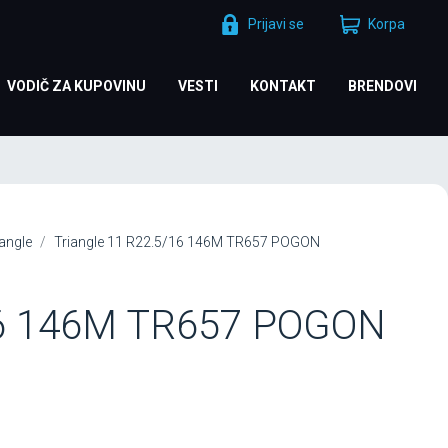
Prijavi se
Korpa
VODIČ ZA KUPOVINU
VESTI
KONTAKT
BRENDOVI
iangle
Triangle 11 R22.5/16 146M TR657 POGON
16 146M TR657 POGON