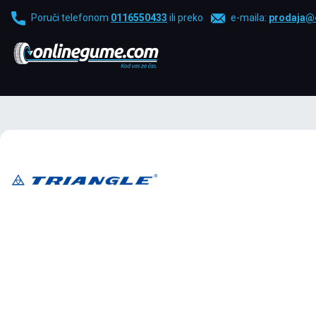
Poruči telefonom
0116550433
ili preko
e-maila:
prodaja@