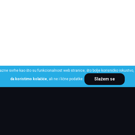
razne svrhe kao što su funkcionalnost web stranice, što bolje korisničko iskustvo, 
Slažem se
da koristimo kolačiće
, ali ne i lične podatke.
ME