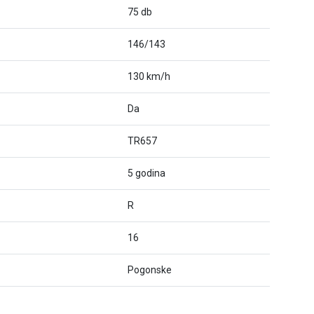
75 db
146/143
130 km/h
Da
TR657
5 godina
R
16
Pogonske