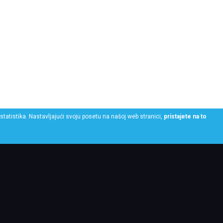
statistika. Nastavljajući svoju posetu na našoj web stranici,
pristajete na to