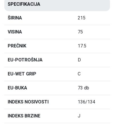
SPECIFIKACIJA
ŠIRINA
215
VISINA
75
PREČNIK
17.5
EU-POTROŠNJA
D
EU-WET GRIP
C
EU-BUKA
73 db
INDEKS NOSIVOSTI
136/134
INDEKS BRZINE
J