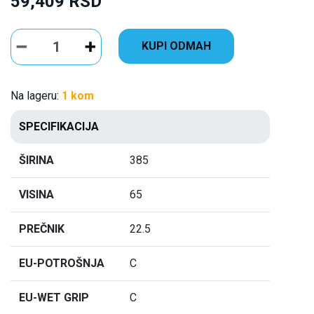
59,409 RSD
KUPI ODMAH
Na lageru:
1 kom
SPECIFIKACIJA
ŠIRINA
385
VISINA
65
PREČNIK
22.5
EU-POTROŠNJA
C
EU-WET GRIP
C