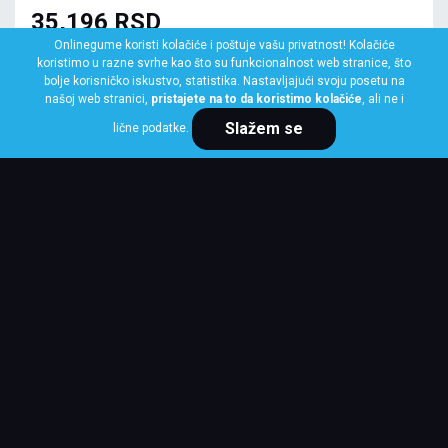
35,196 RSD
Onlinegume koristi kolačiće i poštuje vašu privatnost! Kolačiće
koristimo u razne svrhe kao što su funkcionalnost web stranice, što
bolje korisničko iskustvo, statistika. Nastavljajući svoju posetu na
našoj web stranici,
pristajete na to da koristimo kolačiće
, ali ne i
Slažem se
lične podatke.
KUPI ODMAH
BRIDGESTONE