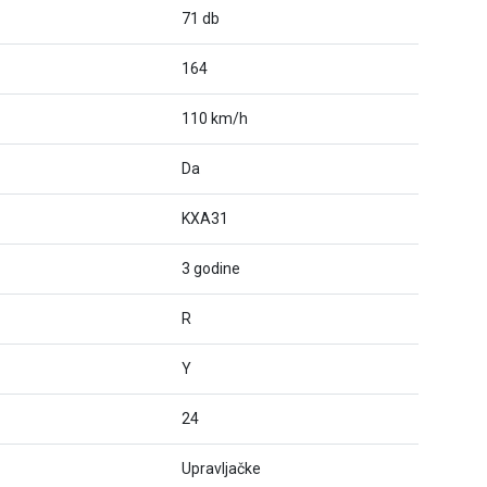
71 db
164
110 km/h
Da
KXA31
3 godine
R
Y
24
Upravljačke