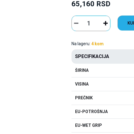
65,160 RSD
KU
Na lageru:
4 kom
SPECIFIKACIJA
ŠIRINA
VISINA
PREČNIK
EU-POTROŠNJA
EU-WET GRIP