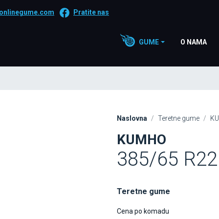
onlinegume.com
Pratite nas
GUME
O NAMA
Naslovna
Teretne gume
K
KUMHO
385/65 R22
Teretne gume
Cena po komadu