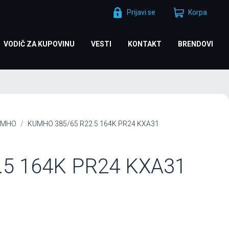
Prijavi se
Korpa
VODIČ ZA KUPOVINU
VESTI
KONTAKT
BRENDOVI
UMHO
KUMHO 385/65 R22.5 164K PR24 KXA31
.5 164K PR24 KXA31