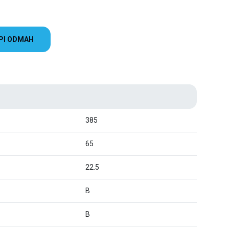
PI ODMAH
385
65
22.5
B
B