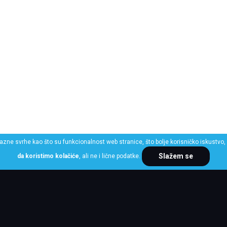
razne svrhe kao što su funkcionalnost web stranice, što bolje korisničko iskustvo, 
Slažem se
da koristimo kolačiće
, ali ne i lične podatke.
ME