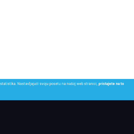
statistika. Nastavljajući svoju posetu na našoj web stranici,
pristajete na to