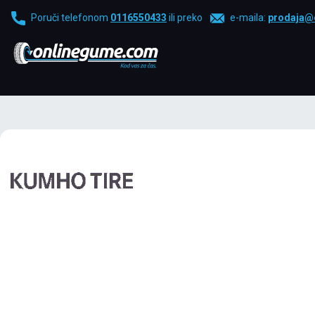
Poruči telefonom
0116550433
ili preko
e-maila:
prodaja@