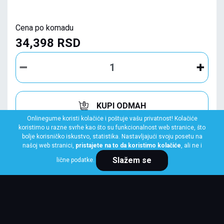
Cena po komadu
34,398 RSD
KUPI ODMAH
Onlinegume koristi kolačiće i poštuje vašu privatnost! Kolačiće
koristimo u razne svrhe kao što su funkcionalnost web stranice, što
bolje korisničko iskustvo, statistika. Nastavljajući svoju posetu na
našoj web stranici,
pristajete na to da koristimo kolačiće
, ali ne i
Slažem se
lične podatke.