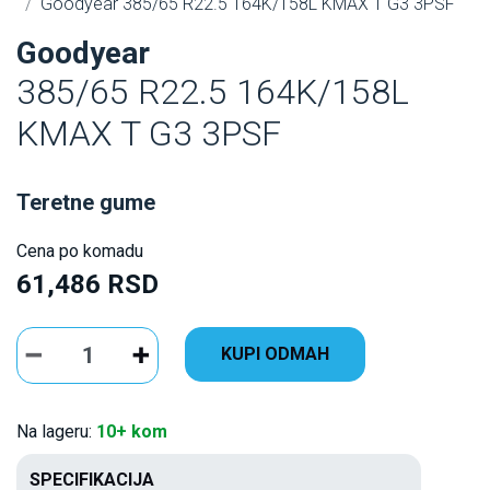
Goodyear 385/65 R22.5 164K/158L KMAX T G3 3PSF
Goodyear
385/65 R22.5 164K/158L
KMAX T G3 3PSF
Teretne gume
Cena po komadu
61,486 RSD
KUPI ODMAH
Na lageru:
10+ kom
SPECIFIKACIJA