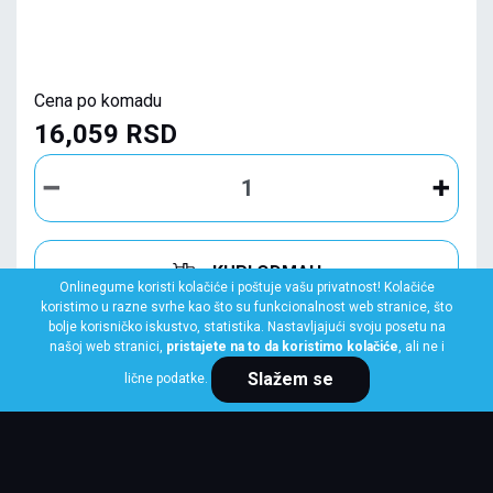
Cena po komadu
16,059 RSD
KUPI ODMAH
Onlinegume koristi kolačiće i poštuje vašu privatnost! Kolačiće
koristimo u razne svrhe kao što su funkcionalnost web stranice, što
bolje korisničko iskustvo, statistika. Nastavljajući svoju posetu na
našoj web stranici,
pristajete na to da koristimo kolačiće
, ali ne i
Slažem se
lične podatke.